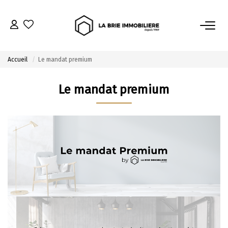
ACHETER
Accueil
Le mandat premium
Nos Biens À L’achat
Le mandat premium
Immobilier Neuf
Notre Guide D’achat
VENDRE
Estimer Mon Bien
Le Mandat Premium
Notre Guide Du Vendeur
Nos Biens Vendus