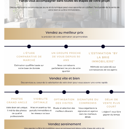
Apporteurs D'affaire
LOUER
Nos Biens À La Location
Le Processus De Location
Mettre Mon Bien En Location
NOTRE GROUPE
Nos Agences
Notre Équipe
Nos Services
Notre Histoire