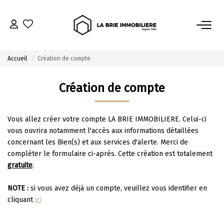
ACHETER
Accueil
Création de compte
Nos Biens À L’achat
Création de compte
Immobilier Neuf
Notre Guide D’achat
Vous allez créer votre compte LA BRIE IMMOBILIERE. Celui-ci
vous ouvrira notamment l'accès aux informations détaillées
VENDRE
concernant les Bien(s) et aux services d'alerte. Merci de
compléter le formulaire ci-après. Cette création est totalement
gratuite
.
Estimer Mon Bien
Le Mandat Premium
NOTE :
si vous avez déjà un compte, veuillez vous identifier en
cliquant
ici
Notre Guide Du Vendeur
Nos Biens Vendus