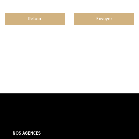
Apporteurs D'affaire
Retour
Envoyer
LOUER
Nos Biens À La Location
Le Processus De Location
Mettre Mon Bien En Location
NOTRE GROUPE
Nos Agences
Notre Équipe
Nos Services
Notre Histoire
NOS AGENCES