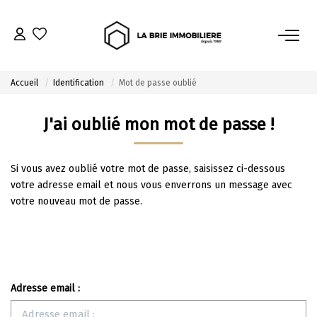
ACHETER
Accueil
Identification
Mot de passe oublié
Nos Biens À L’achat
J'ai oublié mon mot de passe !
Immobilier Neuf
Notre Guide D’achat
Si vous avez oublié votre mot de passe, saisissez ci-dessous
votre adresse email et nous vous enverrons un message avec
VENDRE
votre nouveau mot de passe.
Estimer Mon Bien
Le Mandat Premium
Notre Guide Du Vendeur
Adresse email :
Nos Biens Vendus