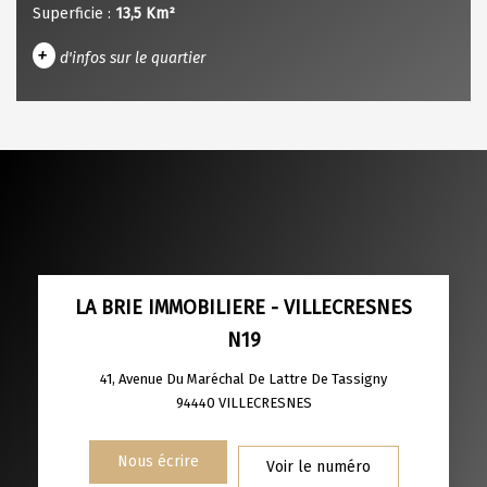
Superficie :
13,5 Km²
+
d'infos sur le quartier
DENSITÉ DE POPULATION
ENFANTS ET ADOLESCENTS
AGE MOYEN
REVENU MENSUEL PAR MÉNAGE
TAUX DE PROPRIÉTAIRES
TAUX D'HABITATION
TAXE FONCIÈRE
PART DES MÉNAGES SANS VOITURE
LA BRIE IMMOBILIERE - VILLECRESNES
N19
DISTANCE DE L'AÉROPORT :
SUPERFICIE :
41, Avenue Du Maréchal De Lattre De Tassigny
RÉSULTATS DES LYCÉES
ECOLES ET CRÈCHES
94440
VILLECRESNES
RESTAURANTS ET CAFÉS
COMMERCES
Nous écrire
Voir le numéro