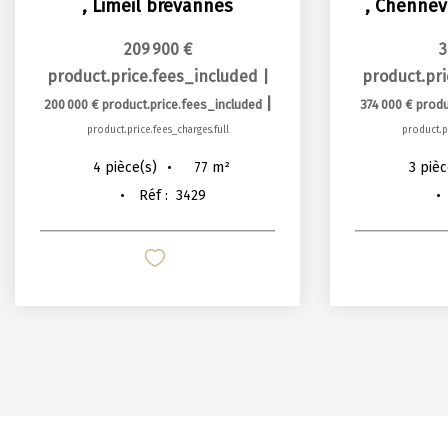
,
Limeil brevannes
,
Chennev
209 900 €
3
product.price.fees_included
|
product.pr
|
200 000 €
product.price.fees_included
374 000 €
produ
product.price.fees_charges.full
product.pr
77
m²
4
pièce(s)
3
pièc
Réf :
3429