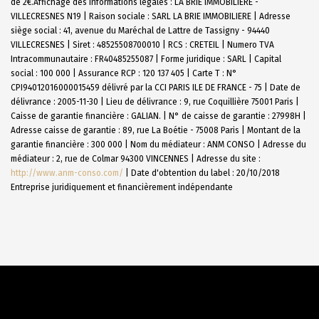
de 2€.
Affichage des informations légales : LA BRIE IMMOBILIERE -
VILLECRESNES N19 | Raison sociale : SARL LA BRIE IMMOBILIERE | Adresse
siège social : 41, avenue du Maréchal de Lattre de Tassigny - 94440
VILLECRESNES | Siret : 48525508700010 | RCS : CRETEIL | Numero TVA
Intracommunautaire : FR40485255087 | Forme juridique : SARL | Capital
social : 100 000 | Assurance RCP : 120 137 405 |
Carte T : N°
CPI94012016000015459 délivré par la CCI PARIS ILE DE FRANCE - 75 | Date de
délivrance : 2005-11-30 | Lieu de délivrance : 9, rue Coquillière 75001 Paris |
Caisse de garantie financière : GALIAN. | N° de caisse de garantie : 27998H |
Adresse caisse de garantie : 89, rue La Boétie - 75008 Paris | Montant de la
garantie financière : 300 000 | Nom du médiateur : ANM CONSO | Adresse du
médiateur : 2, rue de Colmar 94300 VINCENNES | Adresse du site :
http://www.anm-conso.com/
| Date d'obtention du label : 20/10/2018
Entreprise juridiquement et financièrement indépendante