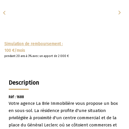
Apporteurs D'affaire
LOUER
Nos Biens À La Location
Simulation de remboursement :
Le Processus De Location
100 €/mois
pendant 20 ans à 3% avec un apport de 2 000 €
Mettre Mon Bien En Location
NOTRE GROUPE
Description
Nos Agences
Réf : 1688
Notre Équipe
Votre agence La Brie Immobilière vous propose un box
en sous-sol. La résidence profite d'une situation
Nos Services
privilégiée à proximité d'un centre commercial et de la
Notre Histoire
place du Général Leclerc où se côtoient commerces et