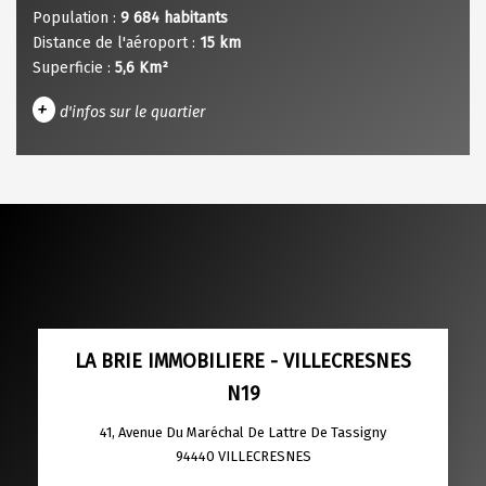
Population :
9 684 habitants
Distance de l'aéroport :
15 km
Superficie :
5,6 Km²
+
d'infos sur le quartier
DENSITÉ DE POPULATION
ENFANTS ET ADOLESCENTS
AGE MOYEN
REVENU MENSUEL PAR MÉNAGE
TAUX DE PROPRIÉTAIRES
TAUX D'HABITATION
TAXE FONCIÈRE
PART DES MÉNAGES SANS VOITURE
LA BRIE IMMOBILIERE - VILLECRESNES
N19
DISTANCE DE L'AÉROPORT :
SUPERFICIE :
41, Avenue Du Maréchal De Lattre De Tassigny
RÉSULTATS DES LYCÉES
ECOLES ET CRÈCHES
94440
VILLECRESNES