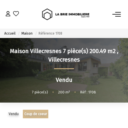
ACHETER
Accueil
Maison
Référence 1708
Nos Biens À L’achat
Maison Villecresnes 7 pièce(s) 200.49 m2
,
Immobilier Neuf
Villecresnes
Notre Guide D’achat
Vendu
VENDRE
7
pièce(s)
•
200
m²
•
Réf : 1708
Estimer Mon Bien
Le Mandat Premium
Notre Guide Du Vendeur
Vendu
Coup de coeur
Nos Biens Vendus