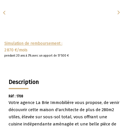
Apporteurs D'affaire
LOUER
Nos Biens À La Location
Simulation de remboursement :
Le Processus De Location
2 870 €/mois
pendant 20 ans à 3% avec un apport de 57 500 €
Mettre Mon Bien En Location
NOTRE GROUPE
Description
Nos Agences
Réf : 1708
Notre Équipe
Votre agence La Brie Immobilière vous propose, de venir
découvrir cette maison d'architecte de plus de 280m2
Nos Services
utiles, élevée sur sous-sol total, vous offrant une
Notre Histoire
cuisine indépendante aménagée et une belle pièce de