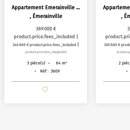
Appartement Emerainville 3 pièce(s) 63.67 m² + 2 Terrasses...
,
Émerainville
,
Ém
369 000 €
3
product.price.fees_included
|
product.pr
|
346 860 €
product.price.fees_included
300 800 €
produ
product.price.fees_charges.full
product.pr
64
m²
3
pièce(s)
2
pièc
Réf :
3609