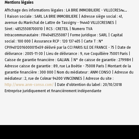
Mentions légales
Affichage des informations légales : LA BRIE IMMOBILIERE - VILLECRESNES N19
| Raison sociale : SARL LA BRIE IMMOBILIERE | Adresse siège social : 41,
avenue du Maréchal de Lattre de Tassigny - 94440 VILLECRESNES |
Siret : 48525508700010 | RCS : CRETEIL | Numero TVA
Intracommunautaire : FR40485255087 | Forme juridique : SARL | Capital
social : 100 000 | Assurance RCP : 120 137 405 |
Carte T : N°
CPI94012016000015459 délivré par la CCI PARIS ILE DE FRANCE - 75 | Date de
délivrance : 2005-11-30 | Lieu de délivrance : 9, rue Coquillière 75001 Paris |
Caisse de garantie financière : GALIAN. | N° de caisse de garantie : 27998H |
Adresse caisse de garantie : 89, rue La Boétie - 75008 Paris | Montant de la
garantie financière : 300 000 | Nom du médiateur : ANM CONSO | Adresse du
médiateur : 2, rue de Colmar 94300 VINCENNES | Adresse du site :
http://www.anm-conso.com/
| Date d'obtention du label : 20/10/2018
Entreprise juridiquement et financièrement indépendante