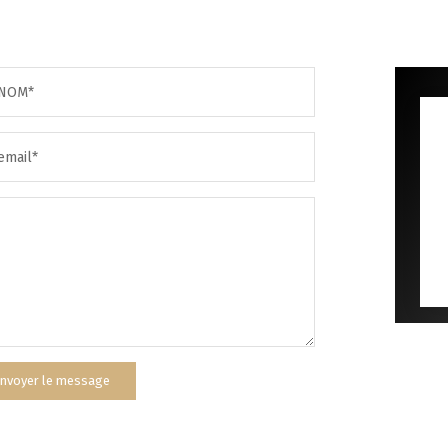
PART DES MÉNAGES SANS VOITURE
DISTANC
NOM*
RÉSULTATS DES LYCÉES
ECOLES 
email*
COMMERCES
MÉDECI
nvoyer le message