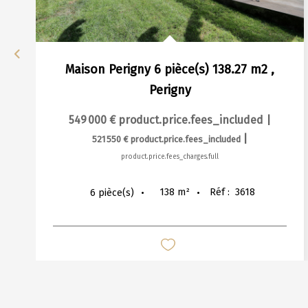
Maison Perigny 6 pièce(s) 138.27 m2
,
Perigny
549 000 €
product.price.fees_included
|
|
521 550 €
product.price.fees_included
product.price.fees_charges.full
138
m²
Réf :
3618
6
pièce(s)