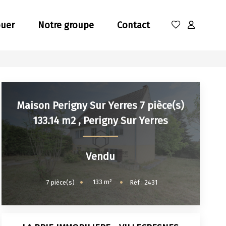
ouer
Notre groupe
Contact
Maison Perigny Sur Yerres 7 pièce(s)
133.14 m2
,
Perigny Sur Yerres
Vendu
133
m²
7
pièce(s)
Réf :
2431