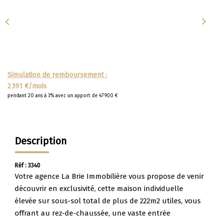
Apporteurs D'affaire
LOUER
Nos Biens À La Location
Simulation de remboursement :
Le Processus De Location
2 391 €/mois
pendant 20 ans à 3% avec un apport de 47 900 €
Mettre Mon Bien En Location
NOTRE GROUPE
Description
Nos Agences
Réf : 3340
Notre Équipe
Votre agence La Brie Immobilière vous propose de venir
découvrir en exclusivité, cette maison individuelle
Nos Services
élevée sur sous-sol total de plus de 222m2 utiles, vous
Notre Histoire
offrant au rez-de-chaussée, une vaste entrée