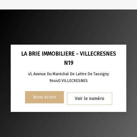
DENSITÉ DE POPULATION
ENFANTS ET ADOLESCENTS
AGE MOYEN
REVENU MENSUEL PAR MÉNAGE
TAUX DE PROPRIÉTAIRES
TAUX D'HABITATION
TAXE FONCIÈRE
PART DES MÉNAGES SANS VOITURE
LA BRIE IMMOBILIERE - VILLECRESNES
N19
DISTANCE DE L'AÉROPORT :
SUPERFICIE :
41, Avenue Du Maréchal De Lattre De Tassigny
RÉSULTATS DES LYCÉES
ECOLES ET CRÈCHES
94440
VILLECRESNES
RESTAURANTS ET CAFÉS
COMMERCES
Nous écrire
Voir le numéro
MÉDECINS