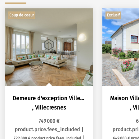
Coup de coeur
Exclusif
Demeure d'exception Villecresnes 9 pièce(s) 235 m2
,
Villecresnes
,
Vi
749 000 €
6
product.price.fees_included
|
product.pr
|
722 000 €
product.price.fees_included
649 000 €
prod