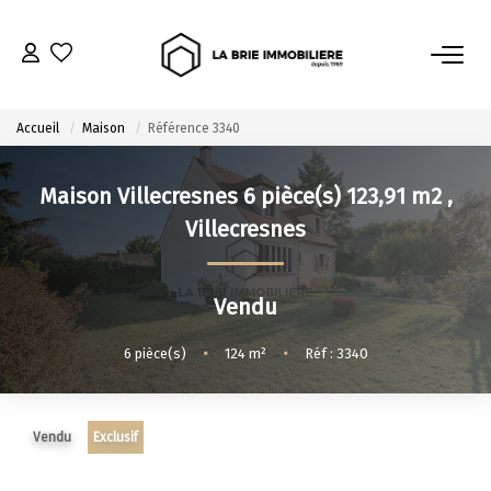
ACHETER
Accueil
Maison
Référence 3340
Nos Biens À L’achat
Maison Villecresnes 6 pièce(s) 123,91 m2
,
Immobilier Neuf
Villecresnes
Notre Guide D’achat
Vendu
VENDRE
6
pièce(s)
•
124
m²
•
Réf : 3340
Estimer Mon Bien
Le Mandat Premium
Notre Guide Du Vendeur
Vendu
Exclusif
Nos Biens Vendus