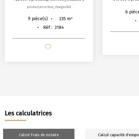
product.price.fees_charges.full
6
pièc
235
m²
9
pièce(s)
Réf :
3184
Les calculatrices
Calcul Frais de notaire
Calcul capacité d'empr