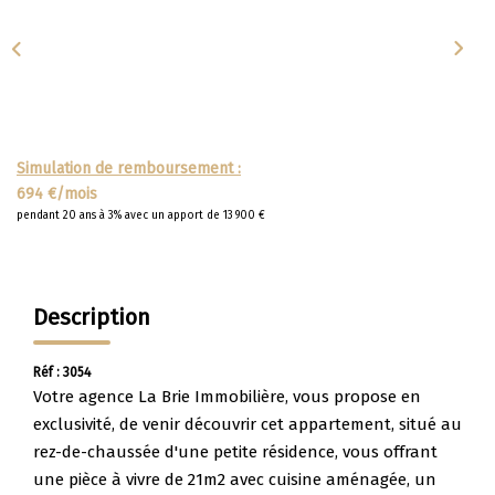
Apporteurs D'affaire
LOUER
Nos Biens À La Location
Simulation de remboursement :
Le Processus De Location
694 €/mois
pendant 20 ans à 3% avec un apport de 13 900 €
Mettre Mon Bien En Location
NOTRE GROUPE
Description
Nos Agences
Réf : 3054
Notre Équipe
Votre agence La Brie Immobilière, vous propose en
exclusivité, de venir découvrir cet appartement, situé au
Nos Services
rez-de-chaussée d'une petite résidence, vous offrant
Notre Histoire
une pièce à vivre de 21m2 avec cuisine aménagée, un