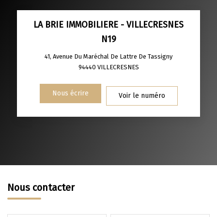
TAXE FONCIÈRE
PART DES MÉNAGES SANS VOITURE
LA BRIE IMMOBILIERE - VILLECRESNES
N19
DISTANCE DE L'AÉROPORT :
SUPERFICIE :
41, Avenue Du Maréchal De Lattre De Tassigny
RÉSULTATS DES LYCÉES
ECOLES ET CRÈCHES
94440
VILLECRESNES
RESTAURANTS ET CAFÉS
COMMERCES
Nous écrire
Voir le numéro
MÉDECINS
Nous contacter