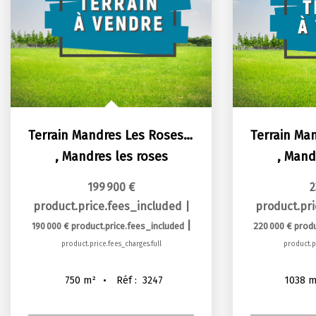
Terrain Mandres Les Roses 750 m2
,
Mandres les roses
,
Mandr
199 900 €
2
product.price.fees_included
|
product.pr
|
190 000 €
product.price.fees_included
220 000 €
produ
product.price.fees_charges.full
product.pr
Réf :
3247
750
m²
1038
m