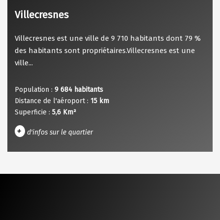
Villecresnes
Villecresnes est une ville de 9 710 habitants dont 79 %
des habitants sont propriétaires.Villecresnes est une
ville...
Population :
9 684 habitants
Distance de l'aéroport :
15 km
Superficie :
5,6 Km²
+
d'infos sur le quartier
DENSITÉ DE POPULATION
ENFANTS ET ADOLESCENTS
AGE MOYEN
REVENU MENSUEL PAR MÉNAGE
TAUX DE PROPRIÉTAIRES
TAUX D'HABITATION