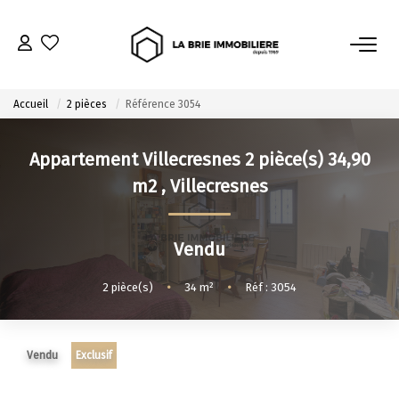
ACHETER
Accueil
2 pièces
Référence 3054
Nos Biens À L’achat
Appartement Villecresnes 2 pièce(s) 34,90
Immobilier Neuf
m2
,
Villecresnes
Notre Guide D’achat
Vendu
VENDRE
2
pièce(s)
•
34
m²
•
Réf : 3054
Estimer Mon Bien
Le Mandat Premium
Notre Guide Du Vendeur
Vendu
Exclusif
Nos Biens Vendus