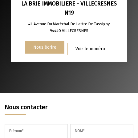
LA BRIE IMMOBILIERE - VILLECRESNES
N19
DISTANCE DE L'AÉROPORT :
SUPERFICIE :
41, Avenue Du Maréchal De Lattre De Tassigny
RÉSULTATS DES LYCÉES
ECOLES ET CRÈCHES
94440
VILLECRESNES
RESTAURANTS ET CAFÉS
COMMERCES
Nous écrire
Voir le numéro
MÉDECINS
Nous contacter
Prénom*
NOM*