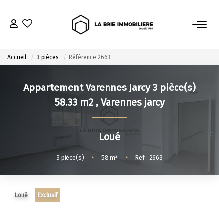
ACHETER
Accueil
3 pièces
Référence 2663
Nos Biens À L’achat
Appartement Varennes Jarcy 3 pièce(s)
Immobilier Neuf
58.33 m2
,
Varennes jarcy
Notre Guide D’achat
Loué
VENDRE
3
pièce(s)
•
58
m²
•
Réf : 2663
Estimer Mon Bien
Le Mandat Premium
Notre Guide Du Vendeur
Loué
Exclusif
Nos Biens Vendus