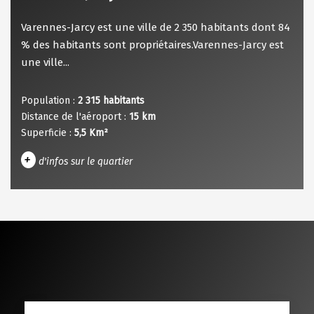
Varennes-Jarcy est une ville de 2 350 habitants dont 84
% des habitants sont propriétaires.Varennes-Jarcy est
une ville...
Population :
2 315 habitants
Distance de l'aéroport :
15 km
Superficie :
5,5 Km²
+
d'infos sur le quartier
DENSITÉ DE POPULATION
ENFANTS ET ADOLESCENTS
AGE MOYEN
REVENU MENSUEL PAR MÉNAGE
TAUX DE PROPRIÉTAIRES
TAUX D'HABITATION
TAXE FONCIÈRE
PART DES MÉNAGES SANS VOITURE