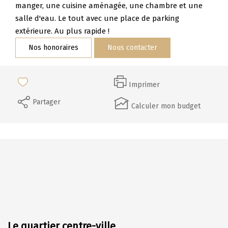
Nos Témoignages
manger, une cuisine aménagée, une chambre et une
salle d'eau. Le tout avec une place de parking
Nous Rejoindre
extérieure. Au plus rapide !
Nos honoraires
Nous contacter
CONTACT
Imprimer
Partager
Calculer mon budget
Le quartier centre-ville