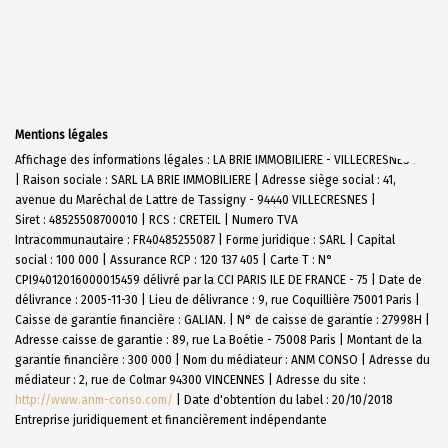
Mentions légales
Affichage des informations légales : LA BRIE IMMOBILIERE - VILLECRESNES N19
| Raison sociale : SARL LA BRIE IMMOBILIERE | Adresse siège social : 41,
avenue du Maréchal de Lattre de Tassigny - 94440 VILLECRESNES |
Siret : 48525508700010 | RCS : CRETEIL | Numero TVA
Intracommunautaire : FR40485255087 | Forme juridique : SARL | Capital
social : 100 000 | Assurance RCP : 120 137 405 |
Carte T : N°
CPI94012016000015459 délivré par la CCI PARIS ILE DE FRANCE - 75 | Date de
délivrance : 2005-11-30 | Lieu de délivrance : 9, rue Coquillière 75001 Paris |
Caisse de garantie financière : GALIAN. | N° de caisse de garantie : 27998H |
Adresse caisse de garantie : 89, rue La Boétie - 75008 Paris | Montant de la
garantie financière : 300 000 | Nom du médiateur : ANM CONSO | Adresse du
médiateur : 2, rue de Colmar 94300 VINCENNES | Adresse du site :
http://www.anm-conso.com/
| Date d'obtention du label : 20/10/2018
Entreprise juridiquement et financièrement indépendante