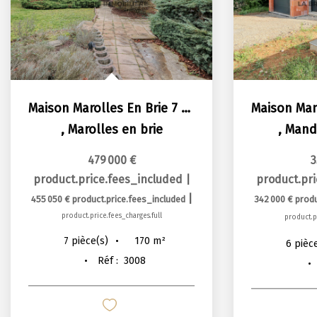
Maison Marolles En Brie 7 pièce(s) 169.68 m2
,
Marolles en brie
,
Mandr
479 000 €
3
product.price.fees_included
|
product.pr
|
455 050 €
product.price.fees_included
342 000 €
produ
product.price.fees_charges.full
product.pr
170
m²
7
pièce(s)
6
pièc
Réf :
3008