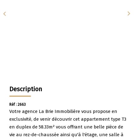
Apporteurs D'affaire
LOUER
Nos Biens À La Location
Le Processus De Location
Mettre Mon Bien En Location
NOTRE GROUPE
Description
Nos Agences
Réf : 2663
Notre Équipe
Votre agence La Brie Immobilière vous propose en
exclusivité, de venir découvrir cet appartement type T3
Nos Services
en duplex de 58.33m² vous offrant une belle pièce de
Notre Histoire
vie au rez-de-chaussée ainsi qu'à l'étage, une salle à