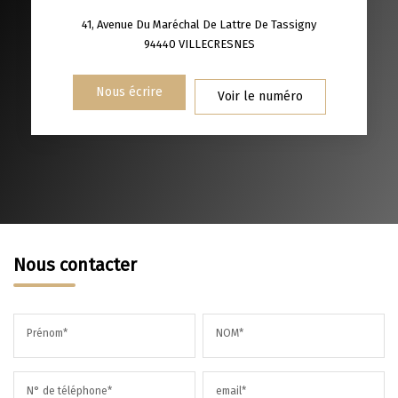
41, Avenue Du Maréchal De Lattre De Tassigny
RÉSULTATS DES LYCÉES
ECOLES ET CRÈCHES
94440
VILLECRESNES
RESTAURANTS ET CAFÉS
COMMERCES
Nous écrire
Voir le numéro
MÉDECINS
Nous contacter
Prénom*
NOM*
N° de téléphone*
email*