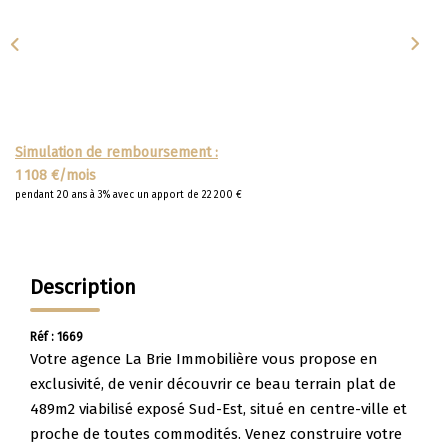
Apporteurs D'affaire
LOUER
Nos Biens À La Location
Simulation de remboursement :
Le Processus De Location
1 108 €/mois
pendant 20 ans à 3% avec un apport de 22 200 €
Mettre Mon Bien En Location
NOTRE GROUPE
Description
Nos Agences
Réf : 1669
Notre Équipe
Votre agence La Brie Immobilière vous propose en
exclusivité, de venir découvrir ce beau terrain plat de
Nos Services
489m2 viabilisé exposé Sud-Est, situé en centre-ville et
Notre Histoire
proche de toutes commodités. Venez construire votre