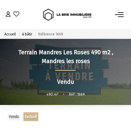
ACHETER
Accueil
à bâtir
Référence 1669
Nos Biens À L’achat
Terrain Mandres Les Roses 490 m2
,
Immobilier Neuf
Mandres les roses
Notre Guide D’achat
Vendu
VENDRE
490
m²
•
Réf : 1669
Estimer Mon Bien
Le Mandat Premium
Notre Guide Du Vendeur
Vendu
Exclusif
Nos Biens Vendus