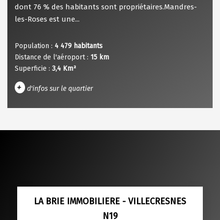
dont 76 % des habitants sont propriétaires.Mandres-
les-Roses est une...
Population :
4 479 habitants
Distance de l'aéroport :
15 km
Superficie :
3,4 Km²
+
d'infos sur le quartier
DENSITÉ DE POPULATION
ENFANTS ET ADOLESCENTS
AGE MOYEN
REVENU MENSUEL PAR MÉNAGE
TAUX DE PROPRIÉTAIRES
TAUX D'HABITATION
TAXE FONCIÈRE
PART DES MÉNAGES SANS VOITURE
LA BRIE IMMOBILIERE - VILLECRESNES
N19
DISTANCE DE L'AÉROPORT :
SUPERFICIE :