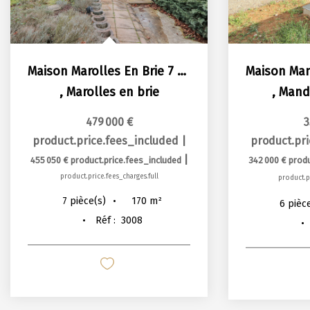
Maison Marolles En Brie 7 pièce(s) 169.68 m2
,
Marolles en brie
,
Mandr
479 000 €
3
product.price.fees_included
|
product.pr
|
455 050 €
product.price.fees_included
342 000 €
produ
product.price.fees_charges.full
product.pr
170
m²
7
pièce(s)
6
pièc
Réf :
3008