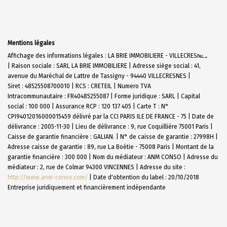
Mentions légales
Affichage des informations légales : LA BRIE IMMOBILIERE - VILLECRESNES N19
| Raison sociale : SARL LA BRIE IMMOBILIERE | Adresse siège social : 41,
avenue du Maréchal de Lattre de Tassigny - 94440 VILLECRESNES |
Siret : 48525508700010 | RCS : CRETEIL | Numero TVA
Intracommunautaire : FR40485255087 | Forme juridique : SARL | Capital
social : 100 000 | Assurance RCP : 120 137 405 |
Carte T : N°
CPI94012016000015459 délivré par la CCI PARIS ILE DE FRANCE - 75 | Date de
délivrance : 2005-11-30 | Lieu de délivrance : 9, rue Coquillière 75001 Paris |
Caisse de garantie financière : GALIAN. | N° de caisse de garantie : 27998H |
Adresse caisse de garantie : 89, rue La Boétie - 75008 Paris | Montant de la
garantie financière : 300 000 | Nom du médiateur : ANM CONSO | Adresse du
médiateur : 2, rue de Colmar 94300 VINCENNES | Adresse du site :
http://www.anm-conso.com/
| Date d'obtention du label : 20/10/2018
Entreprise juridiquement et financièrement indépendante