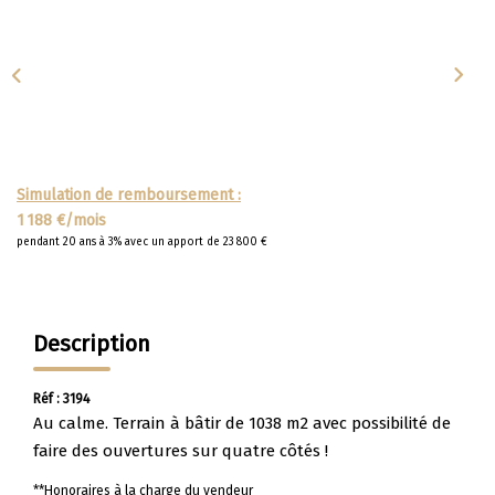
Apporteurs D'affaire
LOUER
Nos Biens À La Location
Le Processus De Location
Simulation de remboursement :
1 188 €/mois
Mettre Mon Bien En Location
pendant 20 ans à 3% avec un apport de 23 800 €
NOTRE GROUPE
Description
Nos Agences
Notre Équipe
Réf : 3194
Au calme. Terrain à bâtir de 1038 m2 avec possibilité de
Nos Services
faire des ouvertures sur quatre côtés !
Notre Histoire
**
Honoraires à la charge du vendeur