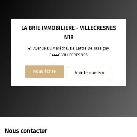
TAUX DE PROPRIÉTAIRES
TAUX D'HABITATION
TAXE FONCIÈRE
PART DES MÉNAGES SANS VOITURE
LA BRIE IMMOBILIERE - VILLECRESNES
N19
DISTANCE DE L'AÉROPORT :
SUPERFICIE :
41, Avenue Du Maréchal De Lattre De Tassigny
RÉSULTATS DES LYCÉES
ECOLES ET CRÈCHES
94440
VILLECRESNES
RESTAURANTS ET CAFÉS
COMMERCES
Nous écrire
Voir le numéro
MÉDECINS
Nous contacter