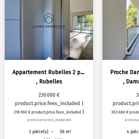
Appartement Rubelles 2 pièce(s) 55.77 m2
,
Rubelles
,
Damm
230 000 €
3
product.price.fees_included
|
product.pr
|
218 960 €
product.price.fees_included
303 680 €
produ
product.price.fees_charges.full
product.pr
56
m²
2
pièce(s)
4
pièc