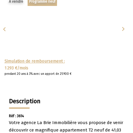
A vendre
Programme neuf
Apporteurs D'affaire
LOUER
Nos Biens À La Location
Le Processus De Location
Mettre Mon Bien En Location
Simulation de remboursement :
1 293 €/mois
pendant 20 ans à 3% avec un apport de 25 900 €
NOTRE GROUPE
Nos Agences
Description
Notre Équipe
Nos Services
Réf : 3614
Votre agence La Brie Immobilière vous propose de venir
Notre Histoire
découvrir ce magnifique appartement T2 neuf de 41,03