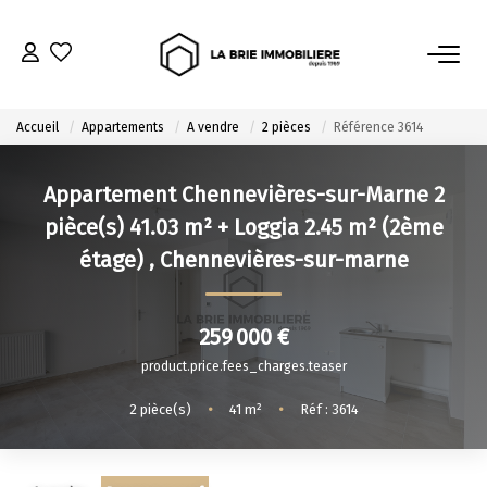
ACHETER
Accueil
Appartements
A vendre
2 pièces
Référence 3614
Nos Biens À L’achat
Appartement Chennevières-sur-Marne 2
Immobilier Neuf
pièce(s) 41.03 m² + Loggia 2.45 m² (2ème
Notre Guide D’achat
étage)
,
Chennevières-sur-marne
VENDRE
259 000 €
Estimer Mon Bien
product.price.fees_charges.teaser
Le Mandat Premium
2
pièce(s)
•
41
m²
•
Réf : 3614
Notre Guide Du Vendeur
Nos Biens Vendus