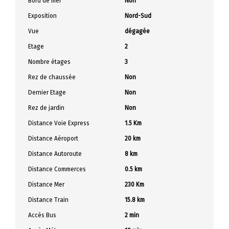
Bord de mer
Non
Exposition
Nord-Sud
Vue
dégagée
Etage
2
Nombre étages
3
Rez de chaussée
Non
Dernier Etage
Non
Rez de jardin
Non
Distance Voie Express
1.5 Km
Distance Aéroport
20 km
Distance Autoroute
8 km
Distance Commerces
0.5 km
Distance Mer
230 Km
Distance Train
15.8 km
Accès Bus
2 min