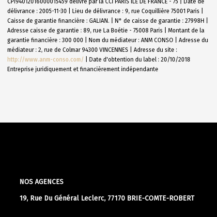
CPI94012016000015459 délivré par la CCI PARIS ILE DE FRANCE - 75 | Date de
délivrance : 2005-11-30 | Lieu de délivrance : 9, rue Coquillière 75001 Paris |
Caisse de garantie financière : GALIAN. | N° de caisse de garantie : 27998H |
Adresse caisse de garantie : 89, rue La Boétie - 75008 Paris | Montant de la
garantie financière : 300 000 | Nom du médiateur : ANM CONSO | Adresse du
médiateur : 2, rue de Colmar 94300 VINCENNES | Adresse du site :
http://www.anm-conso.com/
| Date d'obtention du label : 20/10/2018
Entreprise juridiquement et financièrement indépendante
NOS AGENCES
19, Rue Du Général Leclerc, 77170 BRIE-COMTE-ROBERT