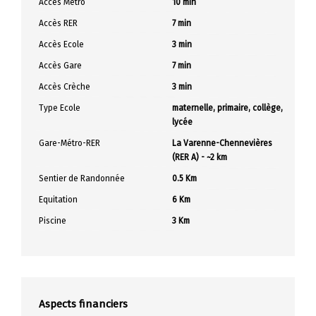
Accès Métro
10 min
Accès RER
7 min
Accès Ecole
3 min
Accès Gare
7 min
Accès Crèche
3 min
Type Ecole
maternelle, primaire, collège,
lycée
Gare-Métro-RER
La Varenne-Chennevières
(RER A) - ~2 km
Sentier de Randonnée
0.5 Km
Equitation
6 Km
Piscine
3 Km
Aspects financiers