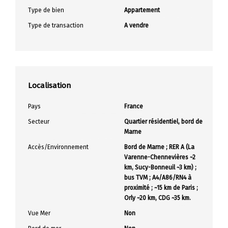
Type de bien
Appartement
Type de transaction
A vendre
Localisation
Pays
France
Secteur
Quartier résidentiel, bord de
Marne
Accès/Environnement
Bord de Marne ; RER A (La
Varenne-Chennevières ~2
km, Sucy-Bonneuil ~3 km) ;
bus TVM ; A4/A86/RN4 à
proximité ; ~15 km de Paris ;
Orly ~20 km, CDG ~35 km.
Vue Mer
Non