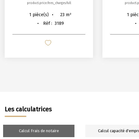
product.price.fees_charges.full
product.pr
23
m²
1
pièce(s)
1
pièc
Réf :
3189
Les calculatrices
Calcul Frais de notaire
Calcul capacité d'empr