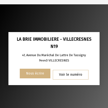
DENSITÉ DE POPULATION
ENFANTS ET ADOLESCENTS
AGE MOYEN
REVENU MENSUEL PAR MÉNAGE
TAUX DE PROPRIÉTAIRES
TAUX D'HABITATION
TAXE FONCIÈRE
PART DES MÉNAGES SANS VOITURE
LA BRIE IMMOBILIERE - VILLECRESNES
N19
DISTANCE DE L'AÉROPORT :
SUPERFICIE :
41, Avenue Du Maréchal De Lattre De Tassigny
RÉSULTATS DES LYCÉES
ECOLES ET CRÈCHES
94440
VILLECRESNES
RESTAURANTS ET CAFÉS
COMMERCES
Nous écrire
Voir le numéro
MÉDECINS