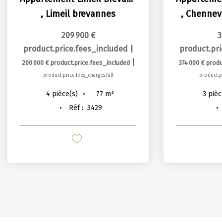
,
Limeil brevannes
,
Chennev
209 900 €
3
product.price.fees_included
|
product.pr
|
200 000 €
product.price.fees_included
374 000 €
produ
product.price.fees_charges.full
product.pr
77
m²
4
pièce(s)
3
pièc
Réf :
3429