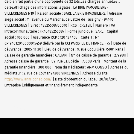
Ce bien fait partie d'une copropriété de 32 lots.Les charges annuelles sont
de 2€.
Affichage des informations légales : LA BRIE IMMOBILIERE -
VILLECRESNES N19 | Raison sociale : SARL LA BRIE IMMOBILIERE | Adresse
siège social : 41, avenue du Maréchal de Lattre de Tassigny - 94440
VILLECRESNES | Siret : 48525508700010 | RCS : CRETEIL | Numero TVA
Intracommunautaire : FR40485255087 | Forme juridique : SARL | Capital
social : 100 000 | Assurance RCP : 120 137 405 |
Carte T : N°
CPI94012016000015459 délivré par la CCI PARIS ILE DE FRANCE - 75 | Date de
délivrance : 2005-11-30 | Lieu de délivrance : 9, rue Coquillière 75001 Paris |
Caisse de garantie financière : GALIAN. | N° de caisse de garantie : 27998H |
Adresse caisse de garantie : 89, rue La Boétie - 75008 Paris | Montant de la
garantie financière : 300 000 | Nom du médiateur : ANM CONSO | Adresse du
médiateur : 2, rue de Colmar 94300 VINCENNES | Adresse du site :
http://www.anm-conso.com/
| Date d'obtention du label : 20/10/2018
Entreprise juridiquement et financièrement indépendante