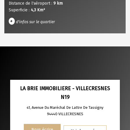
Distance de l'aéroport :
9 km
Superficie :
4,3 Km²
+
d'infos sur le quartier
DENSITÉ DE POPULATION
ENFANTS ET ADOLESCENTS
AGE MOYEN
REVENU MENSUEL PAR MÉNAGE
TAUX DE PROPRIÉTAIRES
TAUX D'HABITATION
TAXE FONCIÈRE
PART DES MÉNAGES SANS VOITURE
LA BRIE IMMOBILIERE - VILLECRESNES
N19
DISTANCE DE L'AÉROPORT :
SUPERFICIE :
41, Avenue Du Maréchal De Lattre De Tassigny
RÉSULTATS DES LYCÉES
ECOLES ET CRÈCHES
94440
VILLECRESNES
RESTAURANTS ET CAFÉS
COMMERCES
Nous écrire