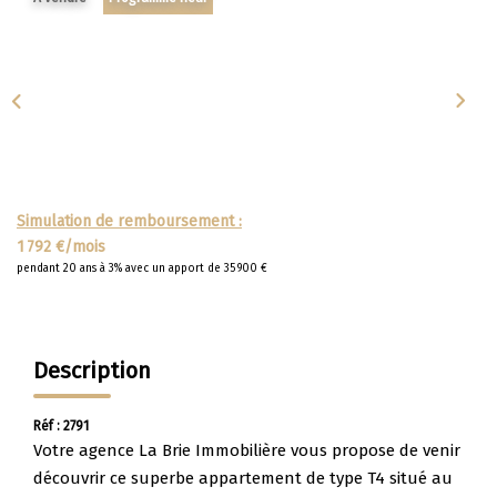
Apporteurs D'affaire
LOUER
Nos Biens À La Location
Le Processus De Location
Simulation de remboursement :
Mettre Mon Bien En Location
1 792 €/mois
pendant 20 ans à 3% avec un apport de 35 900 €
NOTRE GROUPE
Nos Agences
Description
Notre Équipe
Réf : 2791
Nos Services
Votre agence La Brie Immobilière vous propose de venir
Notre Histoire
découvrir ce superbe appartement de type T4 situé au