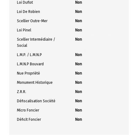
Loi Duflot
Non
Loi De Robien
Non
Scellier Outre-Mer
Non
Loi Pinel
Non
Scellier Intermédiaire /
Non
Social
L.M.P. / L.M.N.P
Non
L.M.N.P Bouvard
Non
Nue Propriété
Non
Monument Historique
Non
Z.R.R.
Non
Défiscalisation Société
Non
Micro Foncier
Non
Déficit Foncier
Non