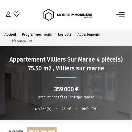
ACHETER
Accueil
Programmes neufs
Les Lots
Appartements
Référence 2791
Nos Biens À L’achat
Immobilier Neuf
Appartement Villiers Sur Marne 4 pièce(s)
Notre Guide D’achat
75.50 m2
,
Villiers sur marne
VENDRE
359 000 €
product.price.fees_charges.teaser
Estimer Mon Bien
Le Mandat Premium
4
pièce(s)
•
75
m²
•
Réf : 2791
Notre Guide Du Vendeur
Nos Biens Vendus
A vendre
Programme neuf