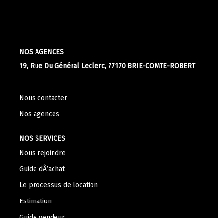
Apporteurs D'affaire
LOUER
NOS AGENCES
19, Rue Du Général Leclerc, 77170 BRIE-COMTE-ROBERT
Nos Biens À La Location
Le Processus De Location
Nous contacter
Mettre Mon Bien En Location
Nos agences
NOTRE GROUPE
NOS SERVICES
Nous rejoindre
Nos Agences
Guide dÂ’achat
Notre Équipe
Le processus de location
Nos Services
Estimation
Notre Histoire
Guide vendeur