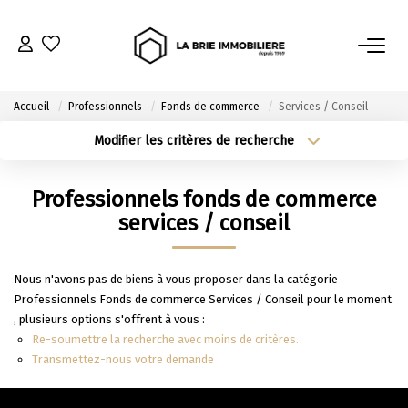
ACHETER
Accueil
Professionnels
Fonds de commerce
Services / Conseil
Nos Biens À L’achat
Modifier les critères de recherche
Type de transaction
Localisation
Immobilier Neuf
Acheter
Localisation
Professionnels fonds de commerce
Notre Guide D’achat
Type de bien
Sélectionnez...
Surface min
services / conseil
VENDRE
Plus de critères
Budget max
Nous n'avons pas de biens à vous proposer dans la catégorie
Professionnels Fonds de commerce Services / Conseil pour le moment
Estimer Mon Bien
Créer une alerte
, plusieurs options s'offrent à vous :
Le Mandat Premium
Re-soumettre la recherche avec moins de critères.
Transmettez-nous votre demande
Notre Guide Du Vendeur
Nos Biens Vendus