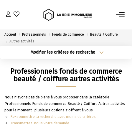
ACHETER
Accueil
Professionnels
Fonds de commerce
Beauté / Coiffure
Autres activités
Nos Biens À L’achat
Modifier les critères de recherche
Immobilier Neuf
Type de transaction
Localisation
Acheter
Localisation
Notre Guide D’achat
Professionnels fonds de commerce
Type de bien
Sélectionnez...
Surface min
beauté / coiffure autres activités
VENDRE
Plus de critères
Budget max
Nous n'avons pas de biens à vous proposer dans la catégorie
Estimer Mon Bien
Professionnels Fonds de commerce Beauté / Coiffure Autres activités
Créer une alerte
Le Mandat Premium
pour le moment , plusieurs options s'offrent à vous :
Re-soumettre la recherche avec moins de critères.
Notre Guide Du Vendeur
Transmettez-nous votre demande
Nos Biens Vendus