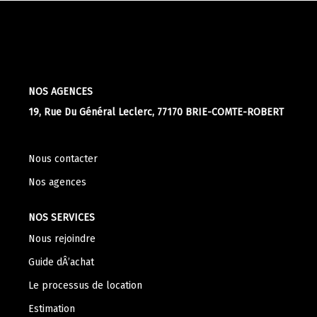
Apporteurs D'affaire
LOUER
NOS AGENCES
Nos Biens À La Location
19, Rue Du Général Leclerc, 77170 BRIE-COMTE-ROBERT
Le Processus De Location
Mettre Mon Bien En Location
Nous contacter
Nos agences
NOTRE GROUPE
NOS SERVICES
Nos Agences
Nous rejoindre
Notre Équipe
Guide dÂ’achat
Nos Services
Le processus de location
Notre Histoire
Estimation