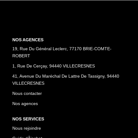
Apporteurs D'affaire
LOUER
Nos Biens À La Location
NOS AGENCES
Le Processus De Location
19, Rue Du Général Leclerc, 77170 BRIE-COMTE-
ROBERT
Mettre Mon Bien En Location
1, Rue De Cerçay, 94440 VILLECRESNES
41, Avenue Du Maréchal De Lattre De Tassigny, 94440
NOTRE GROUPE
VILLECRESNES
Nos Agences
Nous contacter
Notre Équipe
Nos agences
Nos Services
NOS SERVICES
Notre Histoire
Nous rejoindre
Nos Témoignages