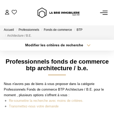
ACHETER
Accueil
Professionnels
Fonds de commerce
BTP
Nos Biens À L’achat
Architecture / B.E.
Immobilier Neuf
Modifier les critères de recherche
Notre Guide D’achat
Localisation
Type de transaction
Surface min
Professionnels fonds de commerce
Type de bien
btp architecture / b.e.
Plus de critères
Budget max
VENDRE
Créer une alerte
Estimer Mon Bien
Nous n'avons pas de biens à vous proposer dans la catégorie
Professionnels Fonds de commerce BTP Architecture / B.E. pour le
Le Mandat Premium
moment , plusieurs options s'offrent à vous :
Notre Guide Du Vendeur
Re-soumettre la recherche avec moins de critères.
Transmettez-nous votre demande
Nos Biens Vendus