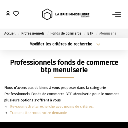
ACHETER
Accueil
Professionnels
Fonds de commerce
BTP
Menuiserie
Nos Biens À L’achat
Modifier les critères de recherche
Type de transaction
Localisation
Immobilier Neuf
Acheter
Localisation
Professionnels fonds de commerce
Notre Guide D’achat
Type de bien
Sélectionnez...
Surface min
btp menuiserie
VENDRE
Plus de critères
Budget max
Nous n'avons pas de biens à vous proposer dans la catégorie
Professionnels Fonds de commerce BTP Menuiserie pour le moment ,
Estimer Mon Bien
Créer une alerte
plusieurs options s'offrent à vous :
Le Mandat Premium
Re-soumettre la recherche avec moins de critères.
Transmettez-nous votre demande
Notre Guide Du Vendeur
Nos Biens Vendus