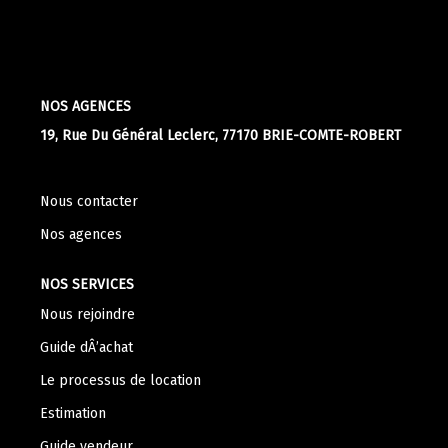
Apporteurs D'affaire
LOUER
NOS AGENCES
19, Rue Du Général Leclerc, 77170 BRIE-COMTE-ROBERT
Nos Biens À La Location
Le Processus De Location
Nous contacter
Mettre Mon Bien En Location
Nos agences
NOTRE GROUPE
NOS SERVICES
Nous rejoindre
Nos Agences
Guide dÂ’achat
Notre Équipe
Le processus de location
Nos Services
Estimation
Notre Histoire
Guide vendeur