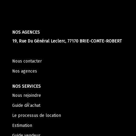
Apporteurs D'affaire
LOUER
NOS AGENCES
19, Rue Du Général Leclerc, 77170 BRIE-COMTE-ROBERT
Nos Biens À La Location
Le Processus De Location
Nous contacter
Mettre Mon Bien En Location
Nos agences
NOTRE GROUPE
NOS SERVICES
Nous rejoindre
Nos Agences
Guide dÂ’achat
Notre Équipe
Le processus de location
Nos Services
Estimation
Notre Histoire
Guide vendeur