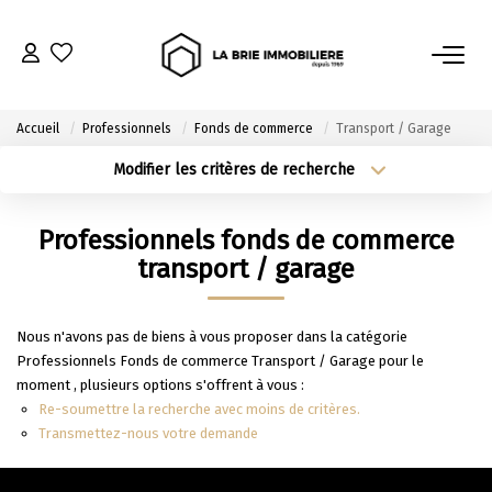
ACHETER
Accueil
Professionnels
Fonds de commerce
Transport / Garage
Nos Biens À L’achat
Modifier les critères de recherche
Type de transaction
Localisation
Immobilier Neuf
Acheter
Localisation
Professionnels fonds de commerce
Notre Guide D’achat
Type de bien
Sélectionnez...
Surface min
transport / garage
VENDRE
Plus de critères
Budget max
Nous n'avons pas de biens à vous proposer dans la catégorie
Professionnels Fonds de commerce Transport / Garage pour le
Estimer Mon Bien
Créer une alerte
moment , plusieurs options s'offrent à vous :
Le Mandat Premium
Re-soumettre la recherche avec moins de critères.
Transmettez-nous votre demande
Notre Guide Du Vendeur
Nos Biens Vendus