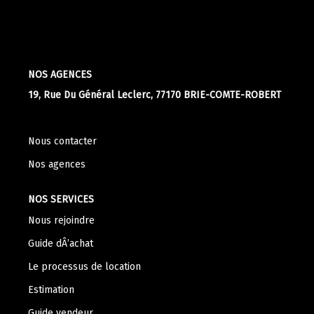
Apporteurs D'affaire
LOUER
NOS AGENCES
19, Rue Du Général Leclerc, 77170 BRIE-COMTE-ROBERT
Nos Biens À La Location
Le Processus De Location
Nous contacter
Mettre Mon Bien En Location
Nos agences
NOTRE GROUPE
NOS SERVICES
Nous rejoindre
Nos Agences
Guide dÂ’achat
Notre Équipe
Le processus de location
Nos Services
Estimation
Notre Histoire
Guide vendeur