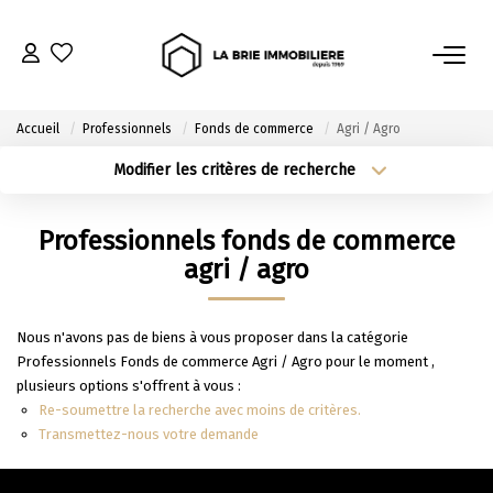
ACHETER
Accueil
Professionnels
Fonds de commerce
Agri / Agro
Nos Biens À L’achat
Modifier les critères de recherche
Type de transaction
Localisation
Immobilier Neuf
Acheter
Localisation
Professionnels fonds de commerce
Notre Guide D’achat
Type de bien
Sélectionnez...
Surface min
agri / agro
VENDRE
Plus de critères
Budget max
Nous n'avons pas de biens à vous proposer dans la catégorie
Professionnels Fonds de commerce Agri / Agro pour le moment ,
Estimer Mon Bien
Créer une alerte
plusieurs options s'offrent à vous :
Le Mandat Premium
Re-soumettre la recherche avec moins de critères.
Transmettez-nous votre demande
Notre Guide Du Vendeur
Nos Biens Vendus