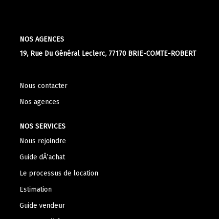
Apporteurs D'affaire
NOS AGENCES
LOUER
19, Rue Du Général Leclerc, 77170 BRIE-COMTE-ROBERT
Nos Biens À La Location
Le Processus De Location
Nous contacter
Mettre Mon Bien En Location
Nos agences
NOS SERVICES
NOTRE GROUPE
Nous rejoindre
Guide dÂ’achat
Nos Agences
Le processus de location
Notre Équipe
Estimation
Nos Services
Guide vendeur
Notre Histoire