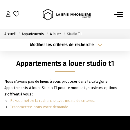
ACHETER
Accueil
Appartements
A louer
Studio T1
Nos Biens À L’achat
Modifier les critères de recherche
Type de transaction
Localisation
Immobilier Neuf
Acheter
Localisation
Appartements a louer studio t1
Notre Guide D’achat
Type de bien
Sélectionnez...
Surface min
Nous n'avons pas de biens à vous proposer dans la catégorie
VENDRE
Plus de critères
Budget max
Appartements A louer Studio T1 pour le moment , plusieurs options
s'offrent à vous :
Estimer Mon Bien
Créer une alerte
Re-soumettre la recherche avec moins de critères.
Le Mandat Premium
Transmettez-nous votre demande
Notre Guide Du Vendeur
Nos Biens Vendus