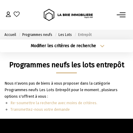
ACHETER
Accueil
Programmes neufs
Les Lots
Entrepôt
Nos Biens À L’achat
Modifier les critères de recherche
Type de transaction
Localisation
Immobilier Neuf
Acheter
Localisation
Programmes neufs les lots entrepôt
Notre Guide D’achat
Type de bien
Sélectionnez...
Surface min
Nous n'avons pas de biens à vous proposer dans la catégorie
VENDRE
Plus de critères
Budget max
Programmes neufs Les Lots Entrepôt pour le moment , plusieurs
options s'offrent à vous :
Estimer Mon Bien
Créer une alerte
Re-soumettre la recherche avec moins de critères.
Le Mandat Premium
Transmettez-nous votre demande
Notre Guide Du Vendeur
Nos Biens Vendus