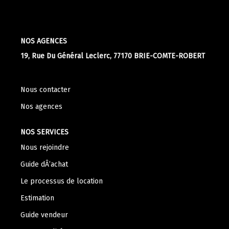
Apporteurs D'affaire
NOS AGENCES
LOUER
19, Rue Du Général Leclerc, 77170 BRIE-COMTE-ROBERT
Nos Biens À La Location
Le Processus De Location
Nous contacter
Mettre Mon Bien En Location
Nos agences
NOS SERVICES
NOTRE GROUPE
Nous rejoindre
Guide dÂ’achat
Nos Agences
Le processus de location
Notre Équipe
Estimation
Nos Services
Guide vendeur
Notre Histoire