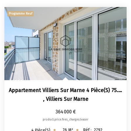
Apporteurs D'affaire
Programme Neuf
LOUER
Nos Biens À La Location
Le Processus De Location
Mettre Mon Bien En Location
NOTRE GROUPE
Appartement Villiers Sur Marne 4 Pièce(s) 75.50 M2
Nos Agences
,
Villiers Sur Marne
Notre Équipe
364 000 €
Nos Services
product.price.fees_charges.teaser
Notre Histoire
76
M²
Réf :
2792
4
Pièce(s)