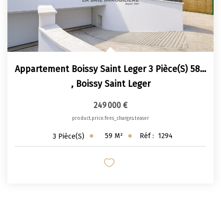
Appartement Boissy Saint Leger 3 Pièce(s) 58,78 M²
,
Boissy Saint Leger
249 000 €
product.price.fees_charges.teaser
59
M²
Réf :
1294
3
Pièce(s)