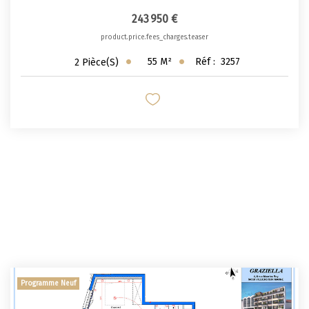
243 950 €
product.price.fees_charges.teaser
55
M²
Réf :
3257
2
Pièce(s)
Programme Neuf