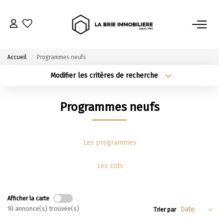
ACHETER
Accueil
Programmes neufs
Nos Biens À L’achat
Modifier les critères de recherche
Type de transaction
Localisation
Immobilier Neuf
Programmes neufs
Notre Guide D’achat
Type de bien
Acheter
Localisation
Surface min
VENDRE
Sélectionnez...
Plus de critères
Budget max
Les programmes
Estimer Mon Bien
Créer une alerte
Les Lots
Le Mandat Premium
Notre Guide Du Vendeur
Afficher la carte
10 annonce(s) trouvée(s)
Trier par
Nos Biens Vendus