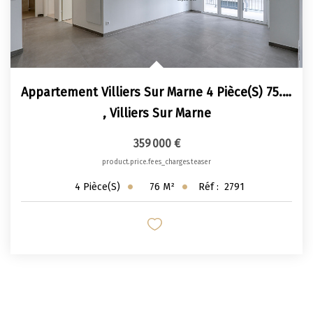
Appartement Villiers Sur Marne 4 Pièce(s) 75.50 M2
,
Villiers Sur Marne
359 000 €
product.price.fees_charges.teaser
76
M²
Réf :
2791
4
Pièce(s)