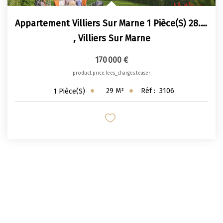
Appartement Villiers Sur Marne 1 Pièce(s) 28.60 M2
,
Villiers Sur Marne
170 000 €
product.price.fees_charges.teaser
29
M²
Réf :
3106
1
Pièce(s)