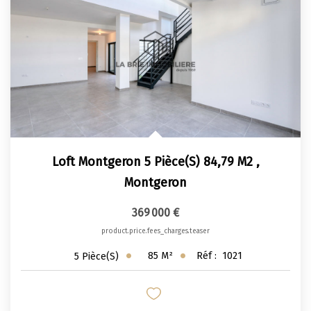
Loft Montgeron 5 Pièce(s) 84,79 M2
,
Montgeron
369 000 €
product.price.fees_charges.teaser
85
M²
Réf :
1021
5
Pièce(s)