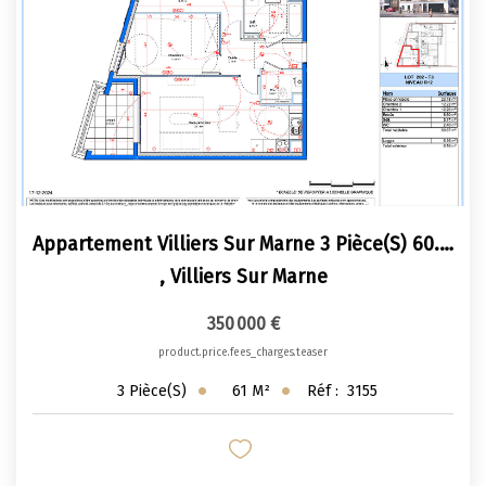
Appartement Villiers Sur Marne 3 Pièce(s) 60.67 M2
,
Villiers Sur Marne
350 000 €
product.price.fees_charges.teaser
61
M²
Réf :
3155
3
Pièce(s)