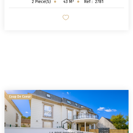
43
M²
Réf :
2781
2
Pièce(s)
Coup De Coeur