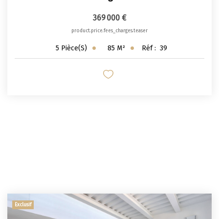
369 000 €
product.price.fees_charges.teaser
85
M²
Réf :
39
5
Pièce(s)
Exclusif