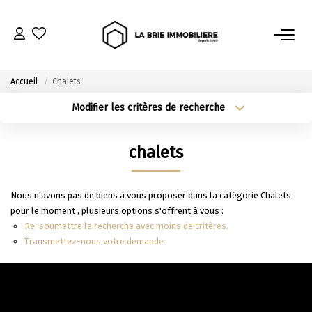
ACHETER
Accueil
Chalets
Nos Biens À L’achat
Modifier les critères de recherche
Type de transaction
Localisation
Immobilier Neuf
Acheter
Localisation
Notre Guide D’achat
chalets
Type de bien
Sélectionnez...
Surface min
Nous n'avons pas de biens à vous proposer dans la catégorie Chalets
VENDRE
Plus de critères
Budget max
pour le moment , plusieurs options s'offrent à vous :
Re-soumettre la recherche avec moins de critères.
Estimer Mon Bien
Créer une alerte
Transmettez-nous votre demande
Le Mandat Premium
Notre Guide Du Vendeur
Nos Biens Vendus