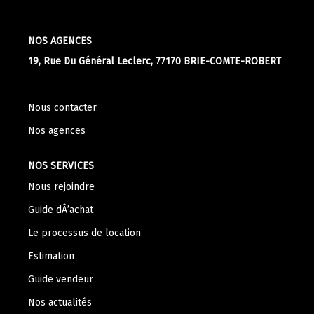
Apporteurs D'affaire
NOS AGENCES
19, Rue Du Général Leclerc, 77170 BRIE-COMTE-ROBERT
LOUER
Nos Biens À La Location
Nous contacter
Le Processus De Location
Nos agences
Mettre Mon Bien En Location
NOS SERVICES
Nous rejoindre
NOTRE GROUPE
Guide dÂ’achat
Nos Agences
Le processus de location
Notre Équipe
Estimation
Nos Services
Guide vendeur
Notre Histoire
Nos actualités