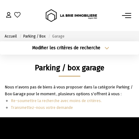
ACHETER
Accueil
Parking / Box
Garage
Nos Biens À L’achat
Modifier les critères de recherche
Type de transaction
Localisation
Immobilier Neuf
Acheter
Localisation
Parking / box garage
Notre Guide D’achat
Type de bien
Sélectionnez...
Surface min
Nous n'avons pas de biens à vous proposer dans la catégorie Parking /
VENDRE
Plus de critères
Budget max
Box Garage pour le moment , plusieurs options s'offrent à vous :
Re-soumettre la recherche avec moins de critères.
Estimer Mon Bien
Créer une alerte
Transmettez-nous votre demande
Le Mandat Premium
Notre Guide Du Vendeur
Nos Biens Vendus