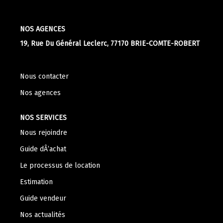
Apporteurs D'affaire
NOS AGENCES
19, Rue Du Général Leclerc, 77170 BRIE-COMTE-ROBERT
LOUER
Nos Biens À La Location
Nous contacter
Le Processus De Location
Nos agences
Mettre Mon Bien En Location
NOS SERVICES
Nous rejoindre
NOTRE GROUPE
Guide dÂ’achat
Nos Agences
Le processus de location
Notre Équipe
Estimation
Nos Services
Guide vendeur
Notre Histoire
Nos actualités