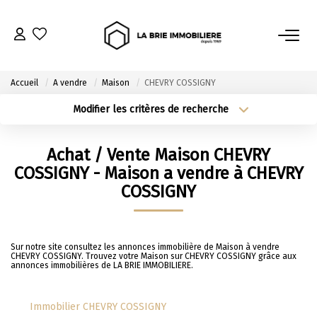
ACHETER
Accueil
A vendre
Maison
CHEVRY COSSIGNY
Nos Biens À L’achat
Modifier les critères de recherche
Type de transaction
Localisation
Immobilier Neuf
Acheter
Localisation
Achat / Vente Maison CHEVRY
Notre Guide D’achat
Type de bien
Sélectionnez...
Surface min
COSSIGNY - Maison a vendre à CHEVRY
COSSIGNY
VENDRE
Plus de critères
Budget max
Estimer Mon Bien
Créer une alerte
Sur notre site consultez les annonces immobilière de Maison à vendre
CHEVRY COSSIGNY. Trouvez votre Maison sur CHEVRY COSSIGNY grâce aux
Le Mandat Premium
annonces immobilières de LA BRIE IMMOBILIERE.
Notre Guide Du Vendeur
Nos Biens Vendus
Immobilier CHEVRY COSSIGNY