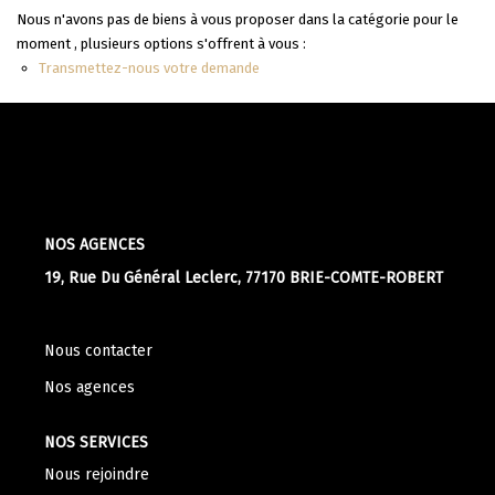
Apporteurs D'affaire
Nous n'avons pas de biens à vous proposer dans la catégorie pour le
moment , plusieurs options s'offrent à vous :
Transmettez-nous votre demande
LOUER
Nos Biens À La Location
Le Processus De Location
Mettre Mon Bien En Location
NOS AGENCES
19, Rue Du Général Leclerc, 77170 BRIE-COMTE-ROBERT
NOTRE GROUPE
Nous contacter
Nos Agences
Nos agences
Notre Équipe
Nos Services
NOS SERVICES
Notre Histoire
Nous rejoindre