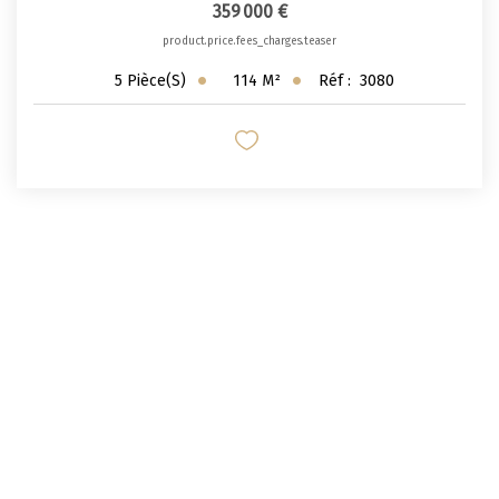
359 000 €
product.price.fees_charges.teaser
114
M²
Réf :
3080
5
Pièce(s)