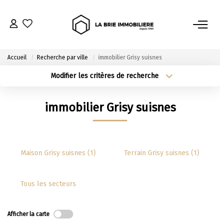
ACHETER
Accueil
Recherche par ville
immobilier Grisy suisnes
Nos Biens À L’achat
Modifier les critères de recherche
Type de transaction
Localisation
Immobilier Neuf
Acheter
Localisation
immobilier Grisy suisnes
Notre Guide D’achat
Type de bien
Sélectionnez...
Surface min
VENDRE
Plus de critères
Budget max
Maison Grisy suisnes (1)
Terrain Grisy suisnes (1)
Estimer Mon Bien
Créer une alerte
Le Mandat Premium
Tous les secteurs
Notre Guide Du Vendeur
Nos Biens Vendus
Afficher la carte