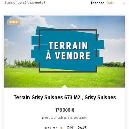
2 annonce(s) trouvée(s)
Trier par
Apporteurs D'affaire
Exclusif
LOUER
Nos Biens À La Location
Le Processus De Location
Mettre Mon Bien En Location
NOTRE GROUPE
Nos Agences
Terrain Grisy Suisnes 673 M2
,
Grisy Suisnes
Notre Équipe
178 000 €
Nos Services
product.price.fees_charges.teaser
Notre Histoire
Réf :
2445
673
M²