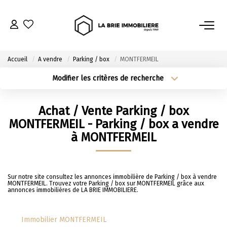
ACHETER
Accueil
A vendre
Parking / box
MONTFERMEIL
Nos Biens À L’achat
Modifier les critères de recherche
Type de transaction
Localisation
Immobilier Neuf
Acheter
Localisation
Achat / Vente Parking / box
Notre Guide D’achat
Type de bien
Sélectionnez...
Surface min
MONTFERMEIL - Parking / box a vendre
à MONTFERMEIL
VENDRE
Plus de critères
Budget max
Estimer Mon Bien
Créer une alerte
Sur notre site consultez les annonces immobilière de Parking / box à vendre
MONTFERMEIL. Trouvez votre Parking / box sur MONTFERMEIL grâce aux
Le Mandat Premium
annonces immobilières de LA BRIE IMMOBILIERE.
Notre Guide Du Vendeur
Nos Biens Vendus
Immobilier MONTFERMEIL