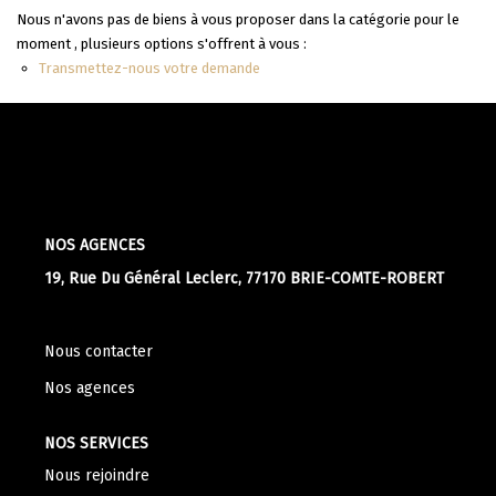
Apporteurs D'affaire
Nous n'avons pas de biens à vous proposer dans la catégorie pour le
moment , plusieurs options s'offrent à vous :
Transmettez-nous votre demande
LOUER
Nos Biens À La Location
Le Processus De Location
Mettre Mon Bien En Location
NOS AGENCES
19, Rue Du Général Leclerc, 77170 BRIE-COMTE-ROBERT
NOTRE GROUPE
Nous contacter
Nos Agences
Nos agences
Notre Équipe
Nos Services
NOS SERVICES
Notre Histoire
Nous rejoindre