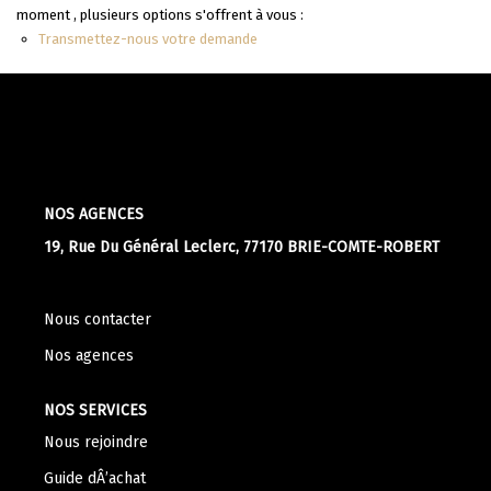
moment , plusieurs options s'offrent à vous :
Apporteurs D'affaire
Transmettez-nous votre demande
LOUER
Nos Biens À La Location
Le Processus De Location
NOS AGENCES
Mettre Mon Bien En Location
19, Rue Du Général Leclerc, 77170 BRIE-COMTE-ROBERT
NOTRE GROUPE
Nous contacter
Nos Agences
Nos agences
Notre Équipe
NOS SERVICES
Nos Services
Nous rejoindre
Notre Histoire
Guide dÂ’achat