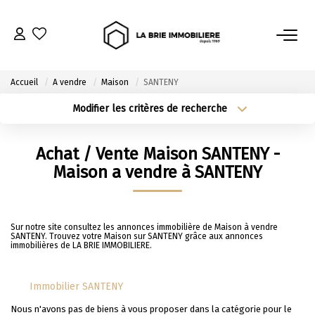
ACHETER
Accueil
A vendre
Maison
SANTENY
Nos Biens À L’achat
Modifier les critères de recherche
Type de transaction
Localisation
Immobilier Neuf
Acheter
Localisation
Achat / Vente Maison SANTENY -
Notre Guide D’achat
Type de bien
Sélectionnez...
Surface min
Maison a vendre à SANTENY
VENDRE
Plus de critères
Budget max
Sur notre site consultez les annonces immobilière de Maison à vendre
Estimer Mon Bien
SANTENY. Trouvez votre Maison sur SANTENY grâce aux annonces
Créer une alerte
immobilières de LA BRIE IMMOBILIERE.
Le Mandat Premium
Notre Guide Du Vendeur
Immobilier SANTENY
Nos Biens Vendus
Nous n'avons pas de biens à vous proposer dans la catégorie pour le